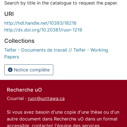
Search by title in the catalogue to request the paper.
URI
http://hdl.handle.net/10393/18216
http://dx.doi.org/10.20381/ruor-1219
Collections
Telfer - Documents de travail // Telfer - Working
Papers
Notice complète
Recherche uO
Courriel :
ruor@uottawa.ca
Si vous avez besoin d'une copie d'une thèse ou d'un
autre document dans Recherche uO dans un format
accessible, contactez l'équipe des
services