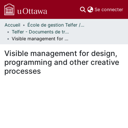
(c
Se connecter
Accueil
École de gestion Telfer // Telfer School of Management
Communautés
Telfer - Documents de travail // Telfer - Working Papers
et collections
Visible management for design, programming and other creative processes
Parcourir
Statistiques
Visible management for design,
À propos
programming and other creative
processes