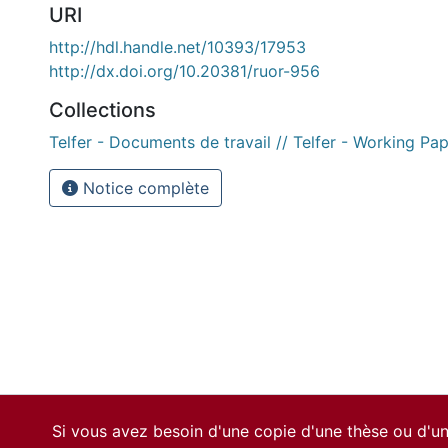
URI
http://hdl.handle.net/10393/17953
http://dx.doi.org/10.20381/ruor-956
Collections
Telfer - Documents de travail // Telfer - Working Pa
Notice complète
Si vous avez besoin d'une copie d'une thèse ou d'