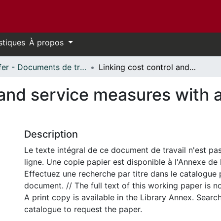
stiques
À propos
Telfer - Documents de travail // Telfer - Working Papers
Linking cost control and service measures with activity-based information systems
 and service measures with 
Description
Le texte intégral de ce document de travail n'est pa
ligne. Une copie papier est disponible à l'Annexe de 
Effectuez une recherche par titre dans le catalogue 
document. // The full text of this working paper is no
A print copy is available in the Library Annex. Search 
catalogue to request the paper.