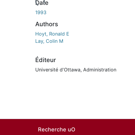
urs de chargement...
Date
1993
Authors
Hoyt, Ronald E
Lay, Colin M
Éditeur
Université d'Ottawa, Administration
Recherche uO