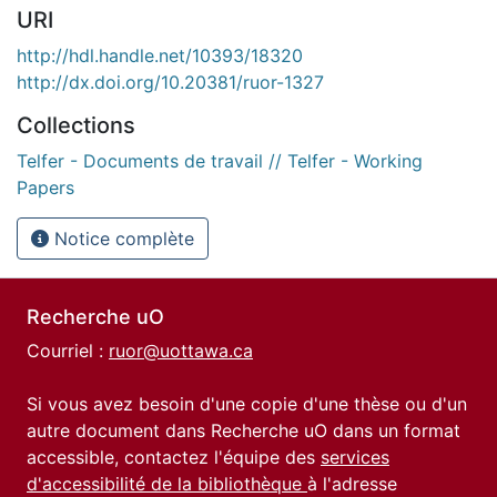
URI
http://hdl.handle.net/10393/18320
http://dx.doi.org/10.20381/ruor-1327
Collections
Telfer - Documents de travail // Telfer - Working
Papers
Notice complète
Recherche uO
Courriel :
ruor@uottawa.ca
Si vous avez besoin d'une copie d'une thèse ou d'un
autre document dans Recherche uO dans un format
accessible, contactez l'équipe des
services
d'accessibilité de la bibliothèque
à l'adresse