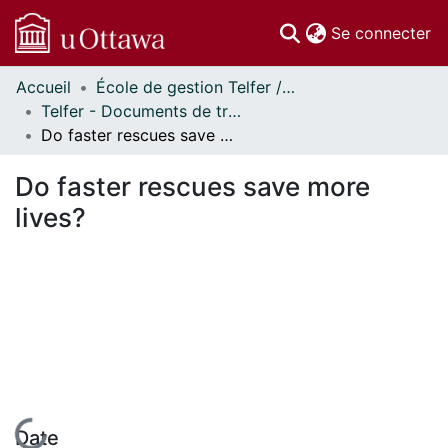
(c
Se connecter
Accueil
École de gestion Telfer // Telfer School of Management
Communautés
Telfer - Documents de travail // Telfer - Working Papers
et collections
Do faster rescues save more lives?
Parcourir
Statistiques
Do faster rescues save more
À propos
lives?
En cours de chargement...
Date