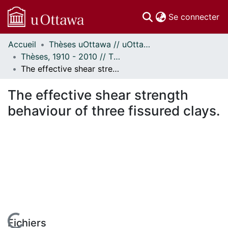
(c
Se connecter
Accueil
Thèses uOttawa // uOttawa Theses
Communautés
Thèses, 1910 - 2010 // Theses, 1910 - 2010
et collections
The effective shear strength behaviour of three fissured clays.
Parcourir
Statistiques
The effective shear strength
À propos
behaviour of three fissured clays.
Fichiers