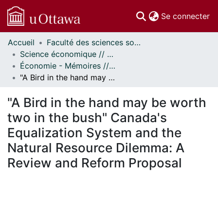
(c
Se connecter
Accueil
Faculté des sciences sociales // Faculty of Social Sciences
Communautés
Science économique // Economics
et collections
Économie - Mémoires // Economics - Research Papers
Parcourir
"A Bird in the hand may be worth two in the bush" Canada's Equalization System and the Natural Resource Dilemma: A Review and Reform Proposal
Statistiques
À propos
"A Bird in the hand may be worth
two in the bush" Canada's
Equalization System and the
Natural Resource Dilemma: A
Review and Reform Proposal