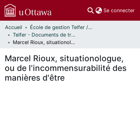
(c
Se connecter
Accueil
École de gestion Telfer // Telfer School of Management
Communautés
Telfer - Documents de travail // Telfer - Working Papers
et collections
Marcel Rioux, situationologue, ou de l'incommensurabilité des manières d'être
Parcourir
Statistiques
Marcel Rioux, situationologue,
À propos
ou de l'incommensurabilité des
manières d'être
En cours de chargement...