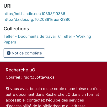
URI
http://hdl.handle.net/10393/19386
http://dx.doi.org/10.20381/ruor-2380
Collections
Telfer - Documents de travail // Telfer - Working
Papers
Notice complète
Recherche uO
Courriel :
ruor@uottawa.ca
Si vous avez besoin d'une copie d'une thèse ou d'un
autre document dans Recherche uO dans un format
accessible, contactez l'équipe des
services
d'accessibilité de la bibliothèque
à l'adresse