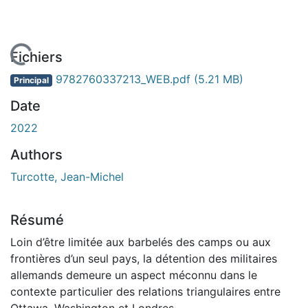
chargement...
Fichiers
9782760337213_WEB.pdf
(5.21 MB)
Principal
Date
2022
Authors
Turcotte, Jean-Michel
Résumé
Loin d’être limitée aux barbelés des camps ou aux
frontières d’un seul pays, la détention des militaires
allemands demeure un aspect méconnu dans le
contexte particulier des relations triangulaires entre
Ottawa, Washington et Londres.