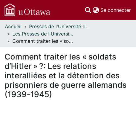
(c
Se connecter
Accueil
Presses de l'Université d'Ottawa // University of Ottawa Press
Communautés
Les Presses de l'Université d'Ottawa - Publications en libre accès // University of Ottawa Press - Open Access Publications
et collections
Comment traiter les « soldats d’Hitler » ?: Les relations interalliées et la détention des prisonniers de guerre allemands (1939-1945)
Parcourir
Statistiques
Comment traiter les « soldats
À propos
d’Hitler » ?: Les relations
interalliées et la détention des
prisonniers de guerre allemands
(1939-1945)