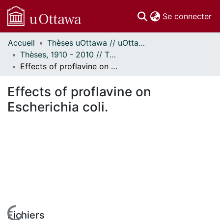
(c
Se connecter
Accueil
Thèses uOttawa // uOttawa Theses
Communautés
Thèses, 1910 - 2010 // Theses, 1910 - 2010
et collections
Effects of proflavine on Escherichia coli.
Parcourir
Statistiques
Effects of proflavine on
À propos
Escherichia coli.
En cours de chargement...
Fichiers