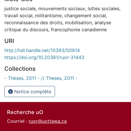
justice sociale
,
mouvements sociaux
,
luttes sociales
,
travail social
,
militantisme
,
changement social
,
reconnaissance des droits
,
mobilisation
,
analyse
critique du discours
,
francophonie canadienne
URI
http://hdl.handle.net/10393/50914
https://doi.org/10.20381/ruor-31443
Collections
- Thèses, 2011 - // Theses, 2011 -
Notice complète
Recherche uO
Courriel :
ruor@uottawa.ca