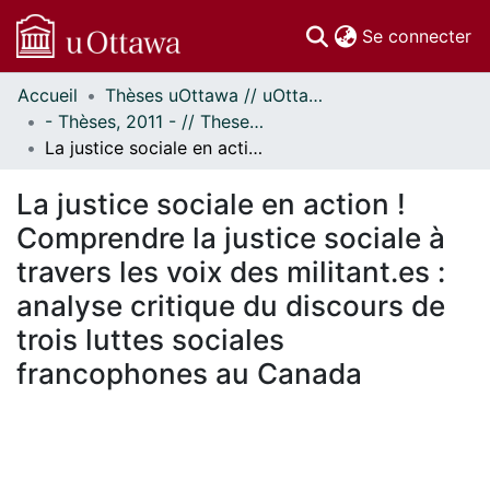
(c
Se connecter
Accueil
Thèses uOttawa // uOttawa Theses
Communautés
- Thèses, 2011 - // Theses, 2011 -
et collections
La justice sociale en action ! Comprendre la justice sociale à travers les voix des militant.es : analyse critique du discours de trois luttes sociales francophones au Canada
Parcourir
Statistiques
La justice sociale en action !
À propos
Comprendre la justice sociale à
travers les voix des militant.es :
analyse critique du discours de
trois luttes sociales
francophones au Canada