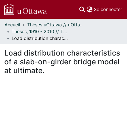
(c
Se connecter
Accueil
Thèses uOttawa // uOttawa Theses
Communautés
Thèses, 1910 - 2010 // Theses, 1910 - 2010
et collections
Load distribution characteristics of a slab-on-girder bridge model at ultimate.
Parcourir
Statistiques
Load distribution characteristics
À propos
of a slab-on-girder bridge model
at ultimate.