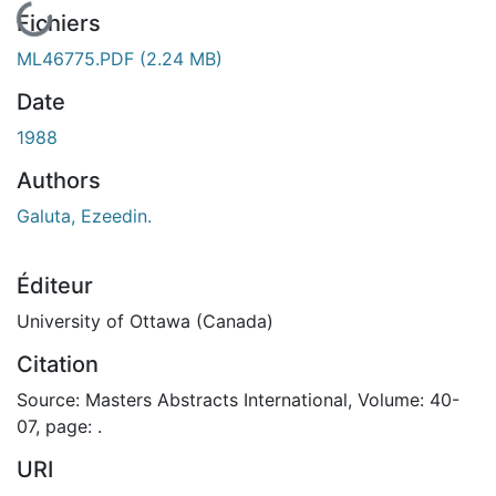
En cours de chargement...
Fichiers
ML46775.PDF
(2.24 MB)
Date
1988
Authors
Galuta, Ezeedin.
Éditeur
University of Ottawa (Canada)
Citation
Source: Masters Abstracts International, Volume: 40-
07, page: .
URI