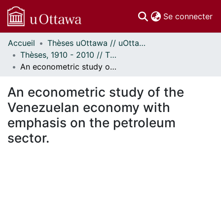
(c
Se connecter
Accueil
Thèses uOttawa // uOttawa Theses
Communautés
Thèses, 1910 - 2010 // Theses, 1910 - 2010
et collections
An econometric study of the Venezuelan economy with emphasis on the petroleum sector.
Parcourir
Statistiques
An econometric study of the
À propos
Venezuelan economy with
emphasis on the petroleum
sector.