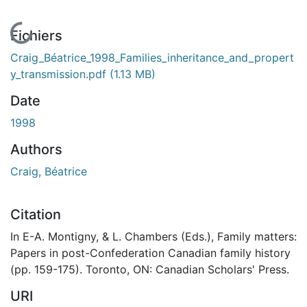
En cours de chargement...
Fichiers
Craig_Béatrice_1998_Families_inheritance_and_propert
y_transmission.pdf
(1.13 MB)
Date
1998
Authors
Craig, Béatrice
Citation
In E-A. Montigny, & L. Chambers (Eds.), Family matters:
Papers in post-Confederation Canadian family history
(pp. 159-175). Toronto, ON: Canadian Scholars' Press.
URI