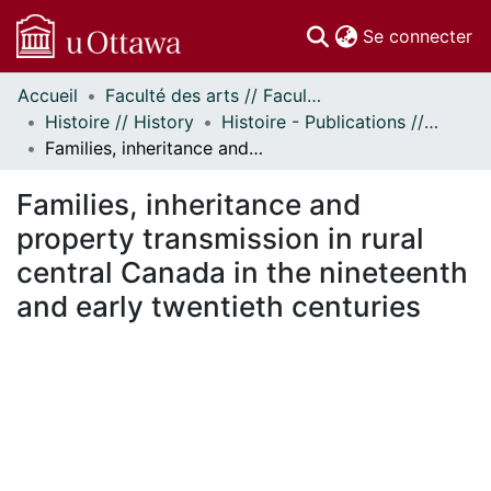
(c
Se connecter
Accueil
Faculté des arts // Faculty of Arts
Communautés
Histoire // History
Histoire - Publications // History - Publications
et collections
Families, inheritance and property transmission in rural central Canada in the nineteenth and early twentieth centuries
Parcourir
Statistiques
Families, inheritance and
À propos
property transmission in rural
central Canada in the nineteenth
and early twentieth centuries