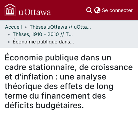
(c
Se connecter
Accueil
Thèses uOttawa // uOttawa Theses
Communautés
Thèses, 1910 - 2010 // Theses, 1910 - 2010
et collections
Économie publique dans un cadre stationnaire, de croissance et d'inflation : une analyse théorique des effets de long terme du financement des déficits budgétaires.
Parcourir
Statistiques
Économie publique dans un
À propos
cadre stationnaire, de croissance
et d'inflation : une analyse
théorique des effets de long
terme du financement des
déficits budgétaires.