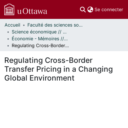
(c
Se connecter
Accueil
Faculté des sciences sociales // Faculty of Social Sciences
Communautés
Science économique // Economics
et collections
Économie - Mémoires // Economics - Research Papers
Parcourir
Regulating Cross-Border Transfer Pricing in a Changing Global Environment
Statistiques
À propos
Regulating Cross-Border
Transfer Pricing in a Changing
Global Environment