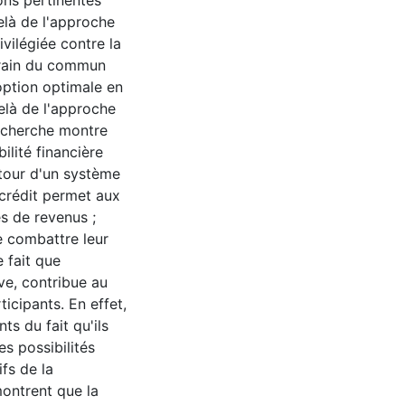
ions pertinentes
delà de l'approche
ivilégiée contre la
rrain du commun
'option optimale en
elà de l'approche
 recherche montre
ilité financière
utour d'un système
 crédit permet aux
es de revenus ;
e combattre leur
 fait que
ive, contribue au
icipants. En effet,
ts du fait qu'ils
s possibilités
fs de la
montrent que la