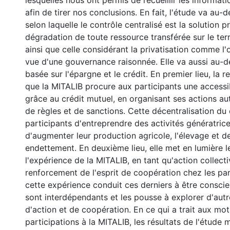
lesquelles nous ont permis de recueillir les informat
afin de tirer nos conclusions. En fait, l'étude va au-
selon laquelle le contrôle centralisé est la solution pr
dégradation de toute ressource transférée sur le te
ainsi que celle considérant la privatisation comme l
vue d'une gouvernance raisonnée. Elle va aussi au-d
basée sur l'épargne et le crédit. En premier lieu, la
que la MITALIB procure aux participants une accessib
grâce au crédit mutuel, en organisant ses actions a
de règles et de sanctions. Cette décentralisation du
participants d'entreprendre des activités génératric
d'augmenter leur production agricole, l'élevage et d
endettement. En deuxième lieu, elle met en lumière le
l'expérience de la MITALIB, en tant qu'action collect
renforcement de l'esprit de coopération chez les part
cette expérience conduit ces derniers à être conscien
sont interdépendants et les pousse à explorer d'autre
d'action et de coopération. En ce qui a trait aux moti
participations à la MITALIB, les résultats de l'étude 