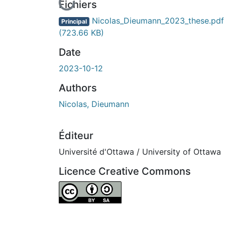
En cours de chargement...
Fichiers
Nicolas_Dieumann_2023_these.pdf
Principal
(723.66 KB)
Date
2023-10-12
Authors
Nicolas, Dieumann
Éditeur
Université d'Ottawa / University of Ottawa
Licence Creative Commons
Attribution-ShareAlike 4.0 International