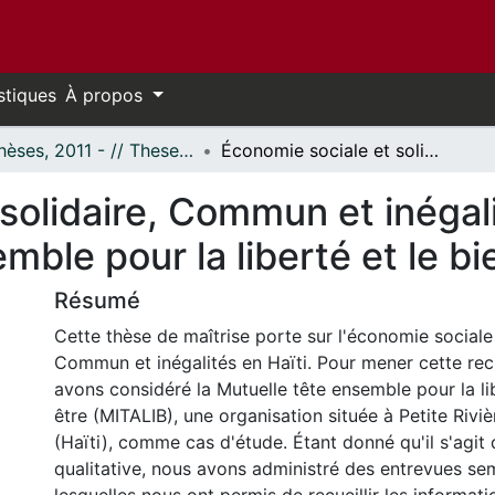
stiques
À propos
- Thèses, 2011 - // Theses, 2011 -
Économie sociale et solidaire, Commun et inégalités en Haïti : cas de la Mutuelle tête ensemble pour la liberté et le bien-être (MITALIB)
solidaire, Commun et inégali
mble pour la liberté et le b
Résumé
Cette thèse de maîtrise porte sur l'économie sociale 
Commun et inégalités en Haïti. Pour mener cette re
avons considéré la Mutuelle tête ensemble pour la lib
être (MITALIB), une organisation située à Petite Rivi
(Haïti), comme cas d'étude. Étant donné qu'il s'agit
qualitative, nous avons administré des entrevues sem