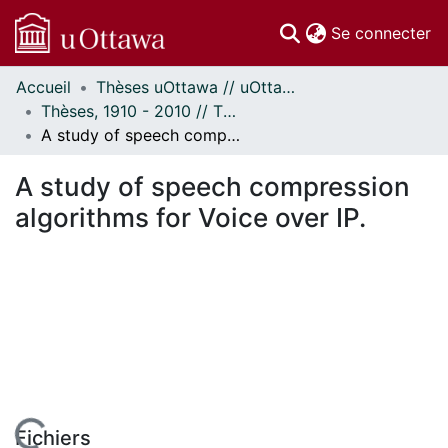
(c
Se connecter
Accueil
Thèses uOttawa // uOttawa Theses
Communautés
Thèses, 1910 - 2010 // Theses, 1910 - 2010
et collections
A study of speech compression algorithms for Voice over IP.
Parcourir
Statistiques
A study of speech compression
À propos
algorithms for Voice over IP.
Fichiers