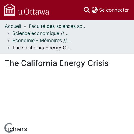
(c
Se connecter
Accueil
Faculté des sciences sociales // Faculty of Social Sciences
Communautés
Science économique // Economics
et collections
Économie - Mémoires // Economics - Research Papers
Parcourir
The California Energy Crisis
Statistiques
À propos
The California Energy Crisis
Fichiers