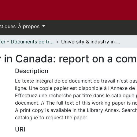
stiques
À propos
Telfer - Documents de travail // Telfer - Working Papers
University & industry in Canada: report on a complicated relationship
y in Canada: report on a com
Description
Le texte intégral de ce document de travail n'est pa
ligne. Une copie papier est disponible à l'Annexe de 
Effectuez une recherche par titre dans le catalogue 
document. // The full text of this working paper is no
A print copy is available in the Library Annex. Search 
catalogue to request the paper.
URI