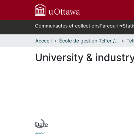
Communautés et collections
Parcourir
Stati
Accueil
École de gestion Telfer // Telfer School of Management
University & industr
En cours de chargement...
Date