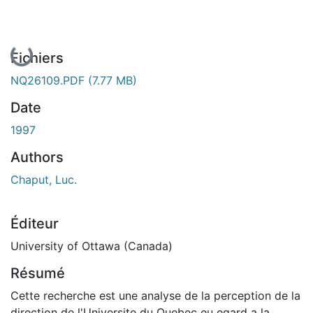
En cours de chargement...
Fichiers
NQ26109.PDF
(7.77 MB)
Date
1997
Authors
Chaput, Luc.
Éditeur
University of Ottawa (Canada)
Résumé
Cette recherche est une analyse de la perception de la
direction de l'Universite du Quebec eu egard a la