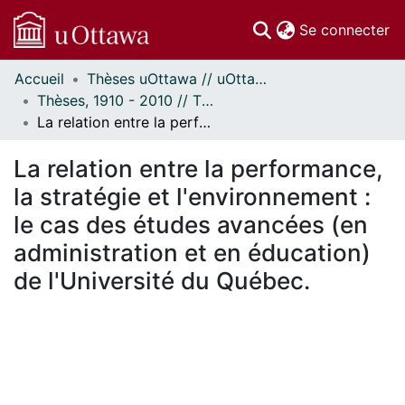
(c
Se connecter
Accueil
Thèses uOttawa // uOttawa Theses
Communautés
Thèses, 1910 - 2010 // Theses, 1910 - 2010
et collections
La relation entre la performance, la stratégie et l'environnement : le cas des études avancées (en administration et en éducation) de l'Université du Québec.
Parcourir
Statistiques
La relation entre la performance,
À propos
la stratégie et l'environnement :
le cas des études avancées (en
administration et en éducation)
de l'Université du Québec.