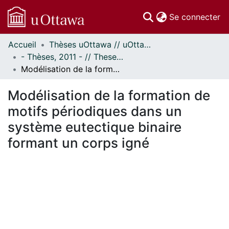
(c
Se connecter
Accueil
Thèses uOttawa // uOttawa Theses
Communautés
- Thèses, 2011 - // Theses, 2011 -
et collections
Modélisation de la formation de motifs périodiques dans un système eutectique binaire formant un corps igné
Parcourir
Statistiques
Modélisation de la formation de
À propos
motifs périodiques dans un
système eutectique binaire
formant un corps igné