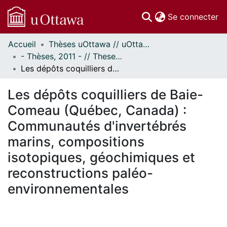
(c
Se connecter
Accueil
Thèses uOttawa // uOttawa Theses
Communautés
- Thèses, 2011 - // Theses, 2011 -
et collections
Les dépôts coquilliers de Baie-Comeau (Québec, Canada) : Communautés d'invertébrés marins, compositions isotopiques, géochimiques et reconstructions paléo-environnementales
Parcourir
Statistiques
Les dépôts coquilliers de Baie-
À propos
Comeau (Québec, Canada) :
Communautés d'invertébrés
marins, compositions
isotopiques, géochimiques et
reconstructions paléo-
environnementales