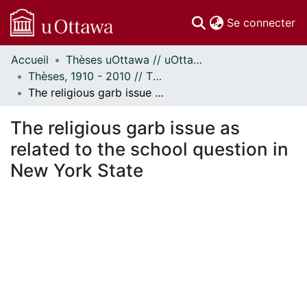
(c
Se connecter
Accueil
Thèses uOttawa // uOttawa Theses
Communautés
Thèses, 1910 - 2010 // Theses, 1910 - 2010
et collections
The religious garb issue as related to the school question in New York State
Parcourir
Statistiques
The religious garb issue as
À propos
related to the school question in
New York State