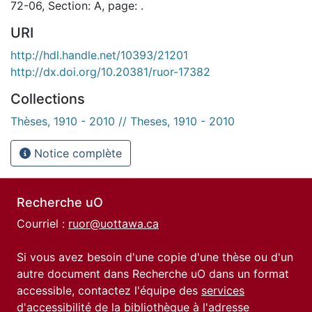
72-06, Section: A, page: .
URI
http://hdl.handle.net/10393/21201
http://dx.doi.org/10.20381/ruor-17382
Collections
Thèses, 1910 - 2010 // Theses, 1910 - 2010
Notice complète
Recherche uO
Courriel :
ruor@uottawa.ca
Si vous avez besoin d'une copie d'une thèse ou d'un
autre document dans Recherche uO dans un format
accessible, contactez l'équipe des
services
d'accessibilité de la bibliothèque
à l'adresse