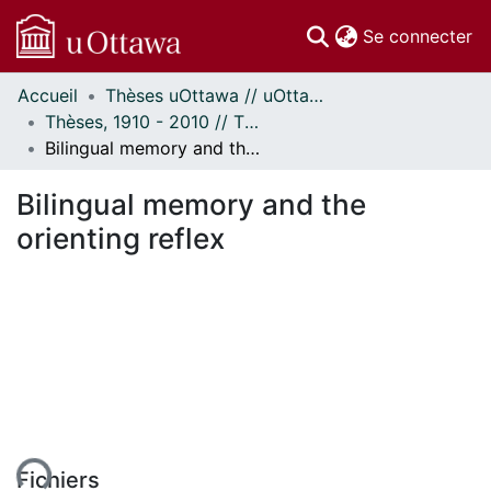
(c
Se connecter
Accueil
Thèses uOttawa // uOttawa Theses
Communautés
Thèses, 1910 - 2010 // Theses, 1910 - 2010
et collections
Bilingual memory and the orienting reflex
Parcourir
Statistiques
Bilingual memory and the
À propos
orienting reflex
Fichiers