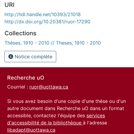
URI
http://hdl.handle.net/10393/21018
http://dx.doi.org/10.20381/ruor-17290
Collections
Thèses, 1910 - 2010 // Theses, 1910 - 2010
Notice complète
Recherche uO
Courriel :
ruor@uottawa.ca
Si vous avez besoin d'une copie d'une thèse ou d'un
autre document dans Recherche uO dans un format
accessible, contactez l'équipe des
services
d'accessibilité de la bibliothèque
à l'adresse
libadapt@uottawa.ca