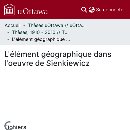
(c
Se connecter
Accueil
Thèses uOttawa // uOttawa Theses
Communautés
Thèses, 1910 - 2010 // Theses, 1910 - 2010
et collections
L'élément géographique dans l'oeuvre de Sienkiewicz
Parcourir
Statistiques
L'élément géographique dans
À propos
l'oeuvre de Sienkiewicz
Fichiers