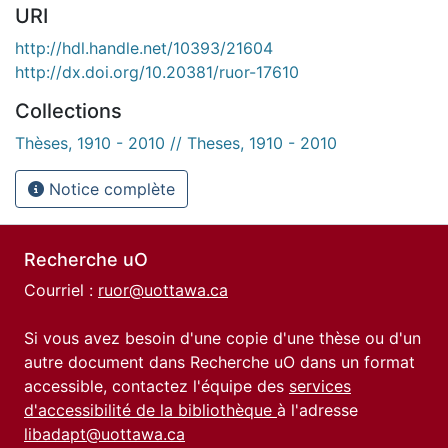
URI
http://hdl.handle.net/10393/21604
http://dx.doi.org/10.20381/ruor-17610
Collections
Thèses, 1910 - 2010 // Theses, 1910 - 2010
Notice complète
Recherche uO
Courriel :
ruor@uottawa.ca
Si vous avez besoin d'une copie d'une thèse ou d'un
autre document dans Recherche uO dans un format
accessible, contactez l'équipe des
services
d'accessibilité de la bibliothèque
à l'adresse
libadapt@uottawa.ca