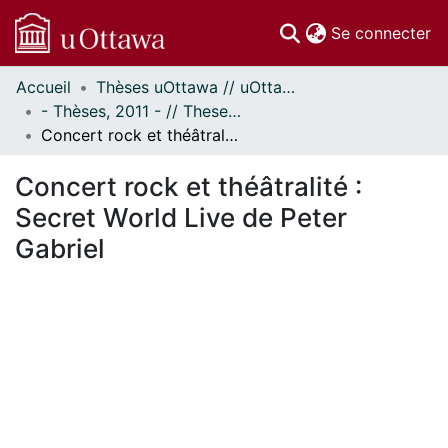
(c
Se connecter
Accueil
Thèses uOttawa // uOttawa Theses
Communautés
- Thèses, 2011 - // Theses, 2011 -
et collections
Concert rock et théâtralité : Secret World Live de Peter Gabriel
Parcourir
Statistiques
Concert rock et théâtralité :
À propos
Secret World Live de Peter
Gabriel