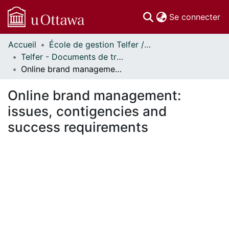
(c
Se connecter
Accueil
École de gestion Telfer // Telfer School of Management
Communautés
Telfer - Documents de travail // Telfer - Working Papers
et collections
Online brand management: issues, contigencies and success requirements
Parcourir
Statistiques
Online brand management:
À propos
issues, contigencies and
success requirements
En cours de chargement...