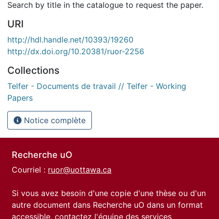
Search by title in the catalogue to request the paper.
URI
http://hdl.handle.net/10393/19260
http://dx.doi.org/10.20381/ruor-2256
Collections
Telfer - Documents de travail // Telfer - Working
Papers
Notice complète
Recherche uO
Courriel :
ruor@uottawa.ca
Si vous avez besoin d'une copie d'une thèse ou d'un
autre document dans Recherche uO dans un format
accessible, contactez l'équipe des
services