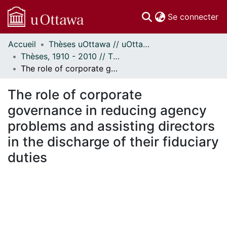
(c
Se connecter
Accueil
Thèses uOttawa // uOttawa Theses
Communautés
Thèses, 1910 - 2010 // Theses, 1910 - 2010
et collections
The role of corporate governance in reducing agency problems and assisting directors in the discharge of their fiduciary duties
Parcourir
Statistiques
The role of corporate
À propos
governance in reducing agency
problems and assisting directors
in the discharge of their fiduciary
duties
En cours de chargement...