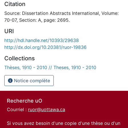
Citation
Source: Dissertation Abstracts International, Volume:
70-07, Section: A, page: 2695.
URI
http://hdl.handle.net/10393/29638
http://dx.doi.org/10.20381/ruor-19836
Collections
Thèses, 1910 - 2010 // Theses, 1910 - 2010
Notice complète
Recherche uO
Courriel :
ruor@uottawa.ca
Si vous avez besoin d'une copie d'une thèse ou d'un