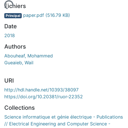
 de chargement...
Fichiers
paper.pdf
(516.79 KB)
Principal
Date
2018
Authors
Abouheaf, Mohammed
Gueaieb, Wail
URI
http://hdl.handle.net/10393/38097
https://doi.org/10.20381/ruor-22352
Collections
Science informatique et génie électrique - Publications
// Electrical Engineering and Computer Science -