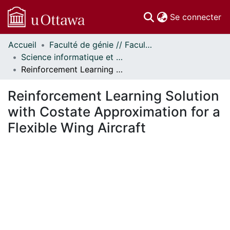
(c
Se connecter
Accueil
Faculté de génie // Faculty of Engineering
Communautés
Science informatique et génie électrique - Publications // Electrical Engineering and Computer Science - Publications
et collections
Reinforcement Learning Solution with Costate Approximation for a Flexible Wing Aircraft
Parcourir
Statistiques
Reinforcement Learning Solution
À propos
with Costate Approximation for a
Flexible Wing Aircraft