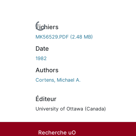
En cours de chargement...
Fichiers
MK56529.PDF
(2.48 MB)
Date
1982
Authors
Cortens, Michael A.
Éditeur
University of Ottawa (Canada)
Recherche uO