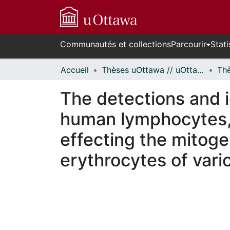
Communautés et collections
Parcourir
Stati
Accueil
Thèses uOttawa // uOttawa Theses
The detections and i
human lymphocytes,
effecting the mitoge
erythrocytes of vari