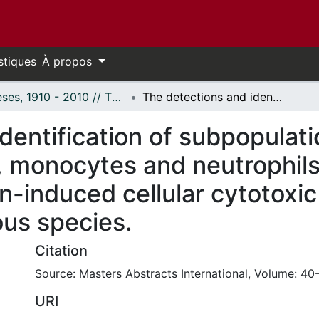
stiques
À propos
Thèses, 1910 - 2010 // Theses, 1910 - 2010
The detections and identification of subpopulations of circulating human lymphocytes, monocytes and neutrophils capable of effecting the mitogen-induced cellular cytotoxic reaction towards erythrocytes of various species.
dentification of subpopulatio
 monocytes and neutrophils
n-induced cellular cytotoxi
ous species.
Citation
Source: Masters Abstracts International, Volume: 40-
URI