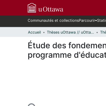
Communautés et collections
Parcourir
Stati
Accueil
Thèses uOttawa // uOttawa Theses
Étude des fondement
programme d'éducat
cours de chargement...