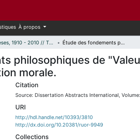
stiques
À propos
Thèses, 1910 - 2010 // Theses, 1910 - 2010
Étude des fondements philosophiques de "Valeurs humaines" : programme d'éducation morale.
s philosophiques de "Valeu
ion morale.
Citation
Source: Dissertation Abstracts International, Volume:
URI
http://hdl.handle.net/10393/3810
http://dx.doi.org/10.20381/ruor-9949
Collections