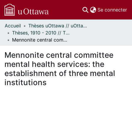
(c
Se connecter
Accueil
Thèses uOttawa // uOttawa Theses
Communautés
Thèses, 1910 - 2010 // Theses, 1910 - 2010
et collections
Mennonite central committee mental health services: the establishment of three mental institutions
Parcourir
Statistiques
Mennonite central committee
À propos
mental health services: the
establishment of three mental
institutions