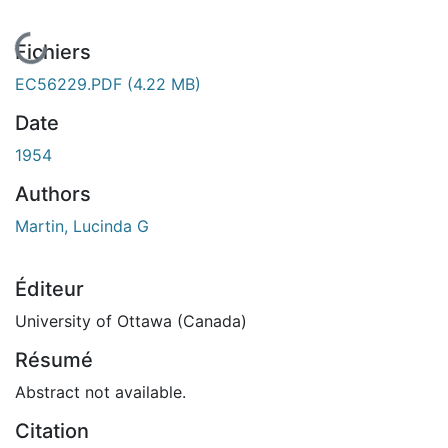
En cours de chargement...
Fichiers
EC56229.PDF
(4.22 MB)
Date
1954
Authors
Martin, Lucinda G
Éditeur
University of Ottawa (Canada)
Résumé
Abstract not available.
Citation