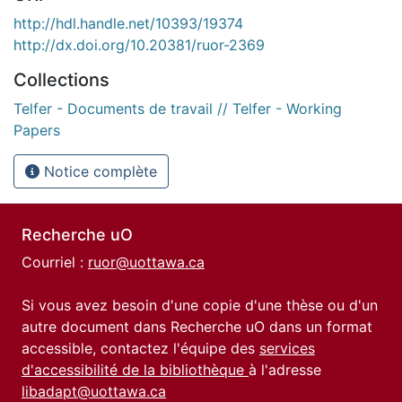
http://hdl.handle.net/10393/19374
http://dx.doi.org/10.20381/ruor-2369
Collections
Telfer - Documents de travail // Telfer - Working
Papers
Notice complète
Recherche uO
Courriel :
ruor@uottawa.ca
Si vous avez besoin d'une copie d'une thèse ou d'un
autre document dans Recherche uO dans un format
accessible, contactez l'équipe des
services
d'accessibilité de la bibliothèque
à l'adresse
libadapt@uottawa.ca