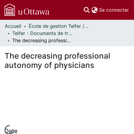
(c
Se connecter
Accueil
École de gestion Telfer // Telfer School of Management
Communautés
Telfer - Documents de travail // Telfer - Working Papers
et collections
The decreasing professional autonomy of physicians
Parcourir
Statistiques
The decreasing professional
À propos
autonomy of physicians
En cours de chargement...
Date