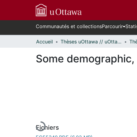
Communautés et collections
Parcourir
Stati
Accueil
Thèses uOttawa // uOttawa Theses
Some demographic, s
En cours de chargement...
Fichiers