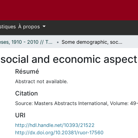
stiques
À propos
Thèses, 1910 - 2010 // Theses, 1910 - 2010
Some demographic, social and economic aspects of prairie farmers
ocial and economic aspects 
Résumé
Abstract not available.
Citation
Source: Masters Abstracts International, Volume: 49
URI
http://hdl.handle.net/10393/21522
http://dx.doi.org/10.20381/ruor-17560