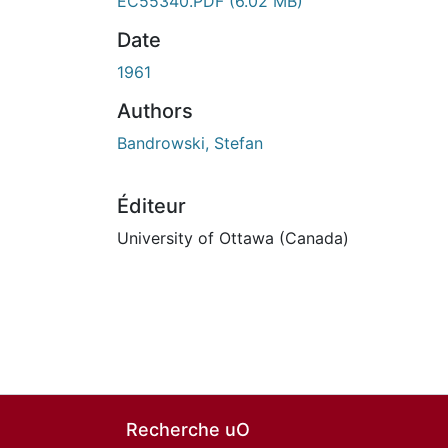
EC55340.PDF
(6.02 MB)
Date
1961
Authors
Bandrowski, Stefan
Éditeur
University of Ottawa (Canada)
Recherche uO