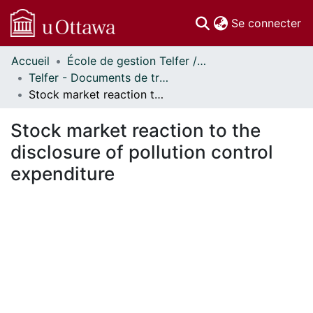
(c
Se connecter
Accueil
École de gestion Telfer // Telfer School of Management
Communautés
Telfer - Documents de travail // Telfer - Working Papers
et collections
Stock market reaction to the disclosure of pollution control expenditure
Parcourir
Statistiques
Stock market reaction to the
À propos
disclosure of pollution control
expenditure
En cours de chargement...