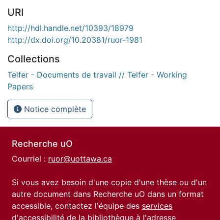
URI
http://hdl.handle.net/10393/18979
http://dx.doi.org/10.20381/ruor-1981
Collections
Telfer - Documents de travail // Telfer - Working
Papers
Notice complète
Recherche uO
Courriel :
ruor@uottawa.ca
Si vous avez besoin d'une copie d'une thèse ou d'un
autre document dans Recherche uO dans un format
accessible, contactez l'équipe des
services
d'accessibilité de la bibliothèque
à l'adresse