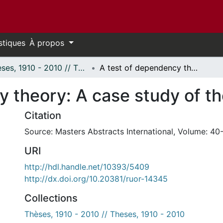
stiques
À propos
Thèses, 1910 - 2010 // Theses, 1910 - 2010
A test of dependency theory: A case study of the Ivory Coast.
 theory: A case study of th
Citation
Source: Masters Abstracts International, Volume: 40-
URI
http://hdl.handle.net/10393/5409
http://dx.doi.org/10.20381/ruor-14345
Collections
Thèses, 1910 - 2010 // Theses, 1910 - 2010