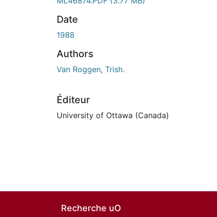
En cours de chargement...
ML46874.PDF
(3.77 MB)
Date
1988
Authors
Van Roggen, Trish.
Éditeur
University of Ottawa (Canada)
Recherche uO