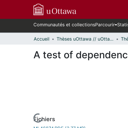
Communautés et collections
Parcourir
Stati
Accueil
Thèses uOttawa // uOttawa Theses
A test of dependency
Fichiers