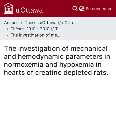
(c
Se connecter
Accueil
Thèses uOttawa // uOttawa Theses
Communautés
Thèses, 1910 - 2010 // Theses, 1910 - 2010
et collections
The investigation of mechanical and hemodynamic parameters in normoxemia and hypoxemia in hearts of creatine depleted rats.
Parcourir
Statistiques
The investigation of mechanical
À propos
and hemodynamic parameters in
normoxemia and hypoxemia in
hearts of creatine depleted rats.