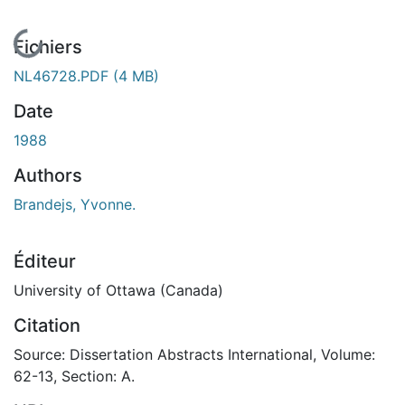
En cours de chargement...
Fichiers
NL46728.PDF
(4 MB)
Date
1988
Authors
Brandejs, Yvonne.
Éditeur
University of Ottawa (Canada)
Citation
Source: Dissertation Abstracts International, Volume:
62-13, Section: A.