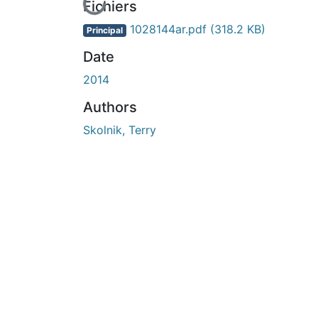
En cours de chargement...
Fichiers
1028144ar.pdf
(318.2 KB)
Principal
Date
2014
Authors
Skolnik, Terry