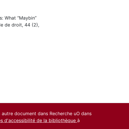
ts: What “Maybin”
 de droit, 44 (2),
un autre document dans Recherche uO dans
es d'accessibilité de la bibliothèque
à