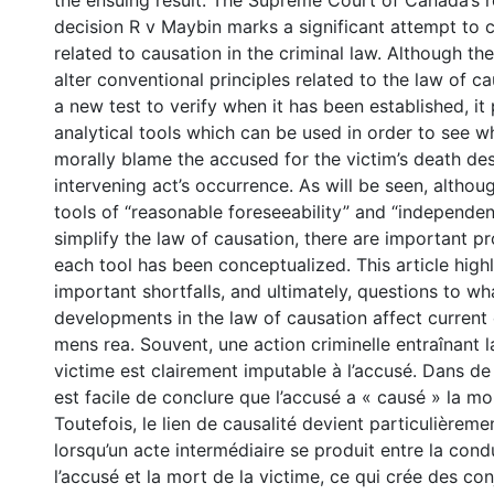
the ensuing result. The Supreme Court of Canada’s re
decision R v Maybin marks a significant attempt to c
related to causation in the criminal law. Although th
alter conventional principles related to the law of ca
a new test to verify when it has been established, i
analytical tools which can be used in order to see whe
morally blame the accused for the victim’s death de
intervening act’s occurrence. As will be seen, althou
tools of “reasonable foreseeability” and “independen
simplify the law of causation, there are important 
each tool has been conceptualized. This article high
important shortfalls, and ultimately, questions to wh
developments in the law of causation affect current
mens rea. Souvent, une action criminelle entraînant l
victime est clairement imputable à l’accusé. Dans de
est facile de conclure que l’accusé a « causé » la mor
Toutefois, le lien de causalité devient particulièrem
lorsqu’un acte intermédiaire se produit entre la condu
l’accusé et la mort de la victime, ce qui crée des con