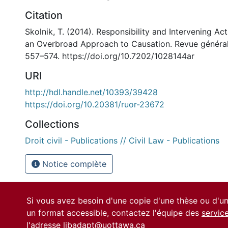
Citation
Skolnik, T. (2014). Responsibility and Intervening Ac
an Overbroad Approach to Causation. Revue générale
557–574. https://doi.org/10.7202/1028144ar
URI
http://hdl.handle.net/10393/39428
https://doi.org/10.20381/ruor-23672
Collections
Droit civil - Publications // Civil Law - Publications
Notice complète
Si vous avez besoin d'une copie d'une thèse ou d'
un format accessible, contactez l'équipe des
servic
l'adresse
libadapt@uottawa.ca