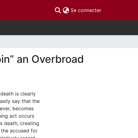
(current)
Se connecter
bin” an Overbroad
 death is clearly
asily say that the
wever, becomes
ning act occurs
s death, creating
e the accused for