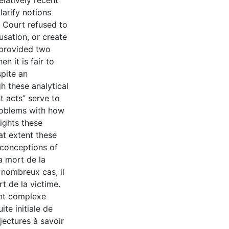
latively recent
larify notions
e Court refused to
usation, or create
t provided two
n it is fair to
spite an
gh these analytical
t acts” serve to
problems with how
lights these
at extent these
 conceptions of
a mort de la
 nombreux cas, il
t de la victime.
ent complexe
ite initiale de
jectures à savoir