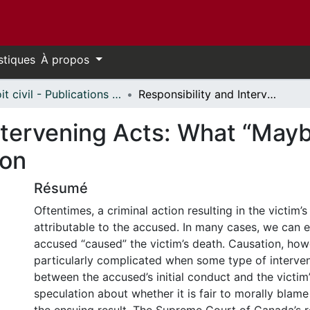
stiques
À propos
Droit civil - Publications // Civil Law - Publications
Responsibility and Intervening Acts: What “Maybin” an Overbroad Approach to Causation
Intervening Acts: What “May
ion
Résumé
Oftentimes, a criminal action resulting in the victim’s
attributable to the accused. In many cases, we can e
accused “caused” the victim’s death. Causation, ho
particularly complicated when some type of interve
between the accused’s initial conduct and the victim’
speculation about whether it is fair to morally blam