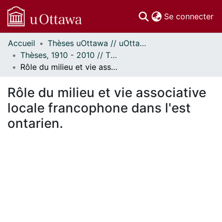
(c
Se connecter
Accueil
Thèses uOttawa // uOttawa Theses
Communautés
Thèses, 1910 - 2010 // Theses, 1910 - 2010
et collections
Rôle du milieu et vie associative locale francophone dans l'est ontarien.
Parcourir
Statistiques
Rôle du milieu et vie associative
À propos
locale francophone dans l'est
ontarien.