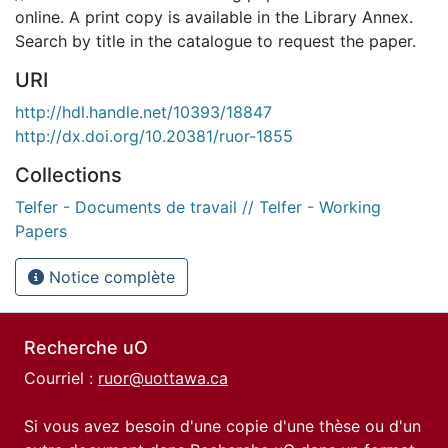
online. A print copy is available in the Library Annex.
Search by title in the catalogue to request the paper.
URI
http://hdl.handle.net/10393/18847
http://dx.doi.org/10.20381/ruor-1855
Collections
Telfer - Documents de travail // Telfer - Working
Papers
Notice complète
Recherche uO
Courriel :
ruor@uottawa.ca
Si vous avez besoin d'une copie d'une thèse ou d'un