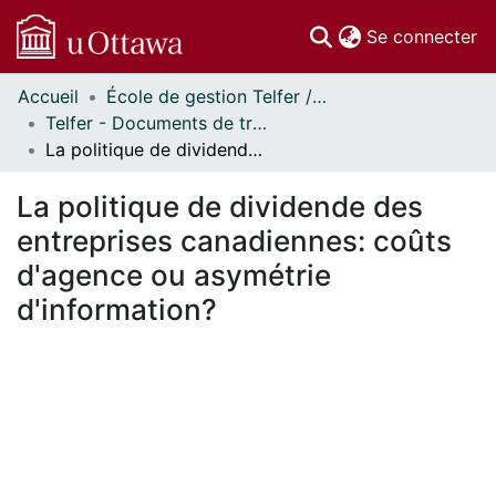
(c
Se connecter
Accueil
École de gestion Telfer // Telfer School of Management
Communautés
Telfer - Documents de travail // Telfer - Working Papers
et collections
La politique de dividende des entreprises canadiennes: coûts d'agence ou asymétrie d'information?
Parcourir
Statistiques
La politique de dividende des
À propos
entreprises canadiennes: coûts
d'agence ou asymétrie
d'information?