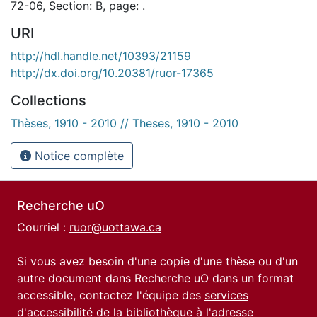
72-06, Section: B, page: .
URI
http://hdl.handle.net/10393/21159
http://dx.doi.org/10.20381/ruor-17365
Collections
Thèses, 1910 - 2010 // Theses, 1910 - 2010
Notice complète
Recherche uO
Courriel :
ruor@uottawa.ca
Si vous avez besoin d'une copie d'une thèse ou d'un
autre document dans Recherche uO dans un format
accessible, contactez l'équipe des
services
d'accessibilité de la bibliothèque
à l'adresse