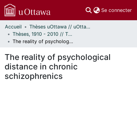
(c
Se connecter
Accueil
Thèses uOttawa // uOttawa Theses
Communautés
Thèses, 1910 - 2010 // Theses, 1910 - 2010
et collections
The reality of psychological distance in chronic schizophrenics
Parcourir
Statistiques
The reality of psychological
À propos
distance in chronic
schizophrenics