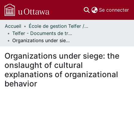
(c
Se connecter
Accueil
École de gestion Telfer // Telfer School of Management
Communautés
Telfer - Documents de travail // Telfer - Working Papers
et collections
Organizations under siege: the onslaught of cultural explanations of organizational behavior
Parcourir
Statistiques
Organizations under siege: the
À propos
onslaught of cultural
explanations of organizational
behavior