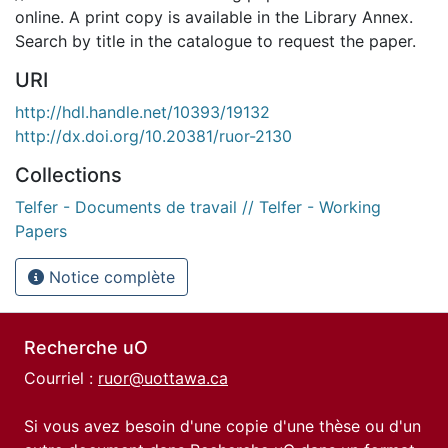
online. A print copy is available in the Library Annex.
Search by title in the catalogue to request the paper.
URI
http://hdl.handle.net/10393/19132
http://dx.doi.org/10.20381/ruor-2130
Collections
Telfer - Documents de travail // Telfer - Working
Papers
Notice complète
Recherche uO
Courriel :
ruor@uottawa.ca
Si vous avez besoin d'une copie d'une thèse ou d'un