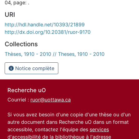
04, page: .
URI
http://hdl.handle.net/10393/21899
http://dx.doi.org/10.20381/ruor-9170
Collections
Thèses, 1910 - 2010 // Theses, 1910 - 2010
Notice complète
Recherche uO
Courriel :
ruor@uottawa.ca
Si vous avez besoin d'une copie d'une thèse ou d'un
autre document dans Recherche uO dans un format
accessible, contactez l'équipe des
services
d'accessibilité de la bibliothèque
à l'adresse