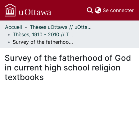
(c
Se connecter
Accueil
Thèses uOttawa // uOttawa Theses
Communautés
Thèses, 1910 - 2010 // Theses, 1910 - 2010
et collections
Survey of the fatherhood of God in current high school religion textbooks
Parcourir
Statistiques
Survey of the fatherhood of God
À propos
in current high school religion
textbooks