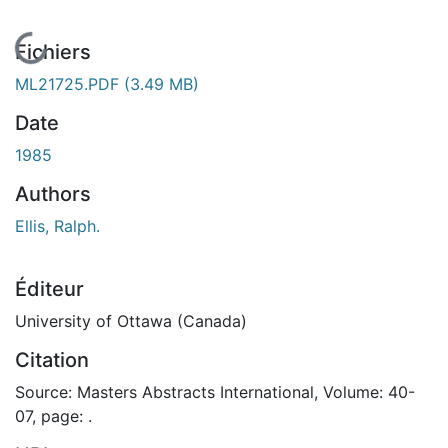
En cours de chargement...
Fichiers
ML21725.PDF
(3.49 MB)
Date
1985
Authors
Ellis, Ralph.
Éditeur
University of Ottawa (Canada)
Citation
Source: Masters Abstracts International, Volume: 40-
07, page: .