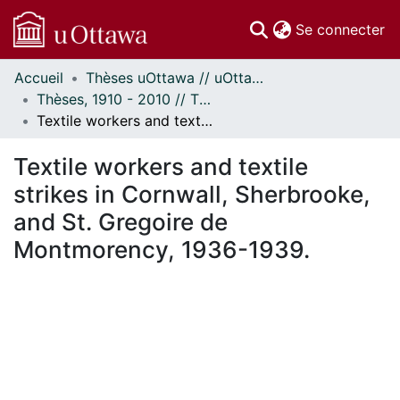
(c
Se connecter
Accueil
Thèses uOttawa // uOttawa Theses
Communautés
Thèses, 1910 - 2010 // Theses, 1910 - 2010
et collections
Textile workers and textile strikes in Cornwall, Sherbrooke, and St. Gregoire de Montmorency, 1936-1939.
Parcourir
Statistiques
Textile workers and textile
À propos
strikes in Cornwall, Sherbrooke,
and St. Gregoire de
Montmorency, 1936-1939.