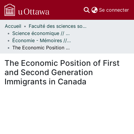
(c
Se connecter
Accueil
Faculté des sciences sociales // Faculty of Social Sciences
Communautés
Science économique // Economics
et collections
Économie - Mémoires // Economics - Research Papers
Parcourir
The Economic Position of First and Second Generation Immigrants in Canada
Statistiques
À propos
The Economic Position of First
and Second Generation
Immigrants in Canada
rgement...