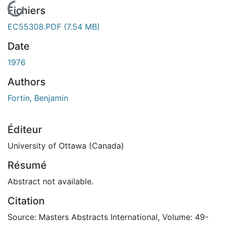
En cours de chargement...
Fichiers
EC55308.PDF
(7.54 MB)
Date
1976
Authors
Fortin, Benjamin
Éditeur
University of Ottawa (Canada)
Résumé
Abstract not available.
Citation
Source: Masters Abstracts International, Volume: 49-