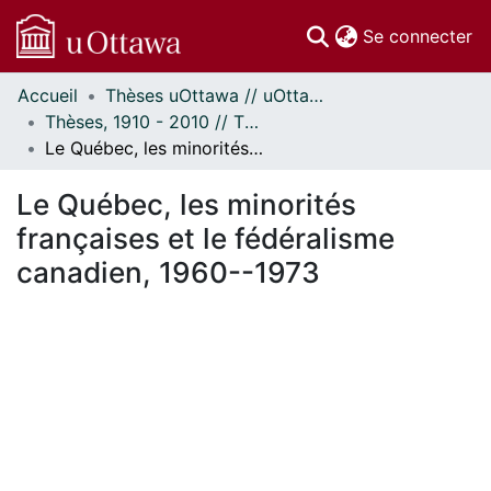
(c
Se connecter
Accueil
Thèses uOttawa // uOttawa Theses
Communautés
Thèses, 1910 - 2010 // Theses, 1910 - 2010
et collections
Le Québec, les minorités françaises et le fédéralisme canadien, 1960--1973
Parcourir
Statistiques
Le Québec, les minorités
À propos
françaises et le fédéralisme
canadien, 1960--1973