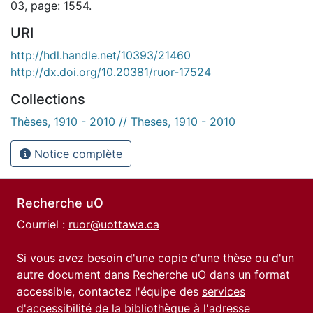
03, page: 1554.
URI
http://hdl.handle.net/10393/21460
http://dx.doi.org/10.20381/ruor-17524
Collections
Thèses, 1910 - 2010 // Theses, 1910 - 2010
Notice complète
Recherche uO
Courriel :
ruor@uottawa.ca
Si vous avez besoin d'une copie d'une thèse ou d'un
autre document dans Recherche uO dans un format
accessible, contactez l'équipe des
services
d'accessibilité de la bibliothèque
à l'adresse