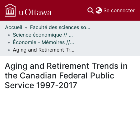
(c
Se connecter
Accueil
Faculté des sciences sociales // Faculty of Social Sciences
Communautés
Science économique // Economics
et collections
Économie - Mémoires // Economics - Research Papers
Parcourir
Aging and Retirement Trends in the Canadian Federal Public Service 1997-2017
Statistiques
À propos
Aging and Retirement Trends in
the Canadian Federal Public
Service 1997-2017