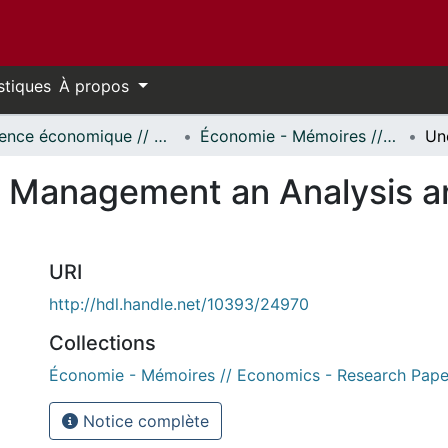
stiques
À propos
Science économique // Economics
Économie - Mémoires // Economics - Research Papers
 Management an Analysis an
URI
http://hdl.handle.net/10393/24970
Collections
Économie - Mémoires // Economics - Research Pape
Notice complète