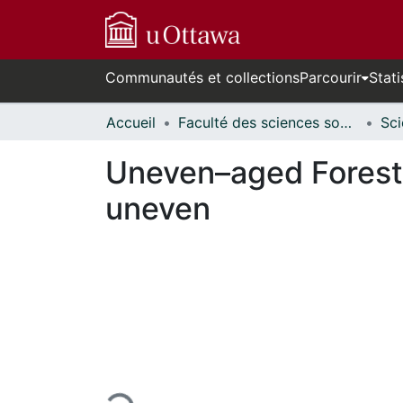
Communautés et collections
Parcourir
Stati
Accueil
Faculté des sciences sociales // Faculty of Social Sciences
Uneven–aged Forest
uneven
En cours de chargement...