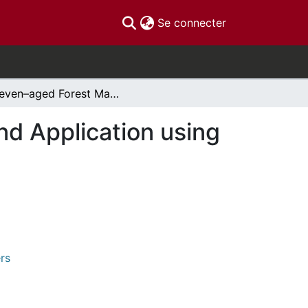
(current)
Se connecter
Uneven–aged Forest Management an Analysis and Application using uneven
d Application using
rs