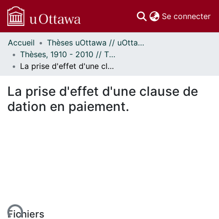
(c
Se connecter
Accueil
Thèses uOttawa // uOttawa Theses
Communautés
Thèses, 1910 - 2010 // Theses, 1910 - 2010
et collections
La prise d'effet d'une clause de dation en paiement.
Parcourir
Statistiques
La prise d'effet d'une clause de
À propos
dation en paiement.
Fichiers