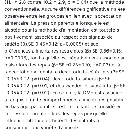
(11.1 ± 2.8 contre 10.2 ± 2.9, p = 0.04) que la méthode
conventionnelle. Aucune différence significative n’a été
observée entre les groupes en lien avec l’acceptation
alimentaire. La pression parentale lorsqu’elle est
ajustée pour la méthode d’alimentation est toutefois
positivement associée au respect des signaux de
satiété (β±SE 0.45±0.12; p=0.0005) et aux
préférences alimentaires restreintes (β±SE 0.56±0.15;
p=0.0003), tandis qu’elle est négativement associée au
plaisir lors des repas (β±SE -0.23±0.10; p=0.03) et à
l’acceptation alimentaire des produits céréaliers (β±SE
-0.05±0.02; p=0.04), des produits laitiers (β±SE
-0.05±0.02; p=0.01) et des viandes et substituts (β±SE
-0.05±0.02; p=0.02). En somme, la DME est associée
à l’acquisition de comportements alimentaires positifs
en bas âge, par contre il est important de considérer
la pression parentale lors des repas puisqu’elle
influence l’attitude et l’intérêt des enfants à
consommer une variété d’aliments.