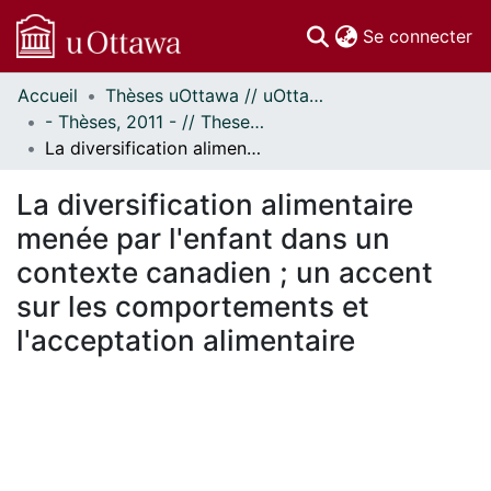
(c
Se connecter
Accueil
Thèses uOttawa // uOttawa Theses
Communautés
- Thèses, 2011 - // Theses, 2011 -
et collections
La diversification alimentaire menée par l'enfant dans un contexte canadien ; un accent sur les comportements et l'acceptation alimentaire
Parcourir
Statistiques
La diversification alimentaire
À propos
menée par l'enfant dans un
contexte canadien ; un accent
sur les comportements et
l'acceptation alimentaire