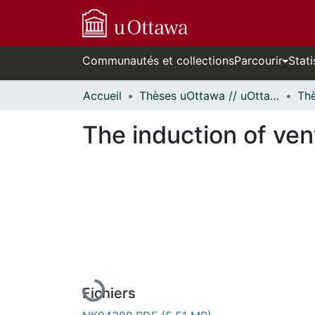
Communautés et collections
Parcourir
Stati
Accueil
Thèses uOttawa // uOttawa Theses
The induction of ventr
En cours de chargement...
Fichiers