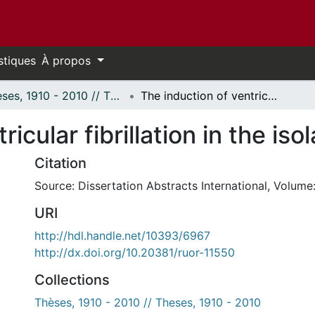
stiques
À propos
Thèses, 1910 - 2010 // Theses, 1910 - 2010
The induction of ventricular fibrillation in the isolated rabbit heart.
icular fibrillation in the iso
Citation
Source: Dissertation Abstracts International, Volume:
URI
http://hdl.handle.net/10393/6967
http://dx.doi.org/10.20381/ruor-11550
Collections
Thèses, 1910 - 2010 // Theses, 1910 - 2010