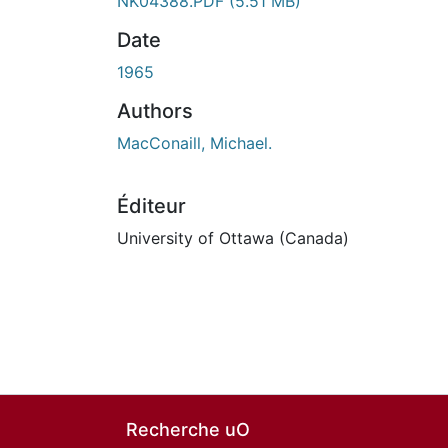
NK04388.PDF
(5.51 MB)
Date
1965
Authors
MacConaill, Michael.
Éditeur
University of Ottawa (Canada)
Recherche uO